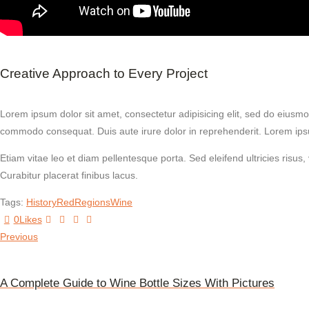
Creative Approach to Every Project
Lorem ipsum dolor sit amet, consectetur adipisicing elit, sed do eiusmo
commodo consequat. Duis aute irure dolor in reprehenderit. Lorem ipsum
Etiam vitae leo et diam pellentesque porta. Sed eleifend ultricies ri
Curabitur placerat finibus lacus.
Tags:
History
Red
Regions
Wine
0
Likes
Previous
A Complete Guide to Wine Bottle Sizes With Pictures