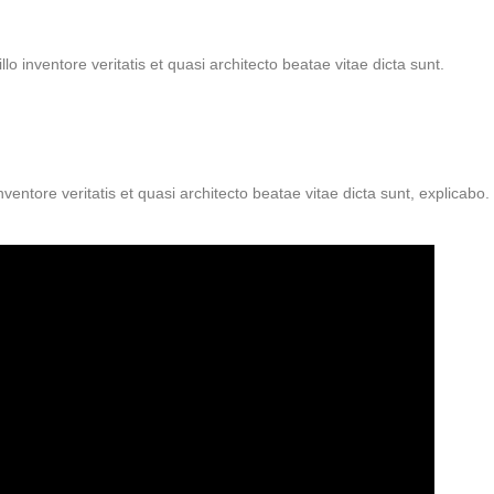
inventore veritatis et quasi architecto beatae vitae dicta sunt.
ntore veritatis et quasi architecto beatae vitae dicta sunt, explicabo.