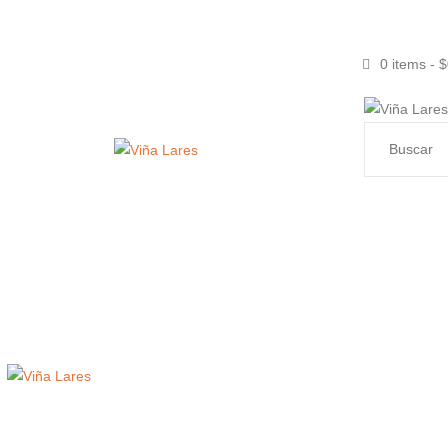
0 items
-
$