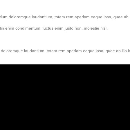
tium doloremque laudantium, totam rem aperiam eaque ipsa, quae ab illo 
udin enim condimentum, luctus enim justo non, molestie nisl.
 doloremque laudantium, totam rem aperiam eaque ipsa, quae ab illo inve