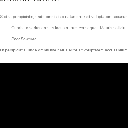
Sed ut perspiciatis, unde omnis iste natus error sit voluptatem accusan
Curabitur varius eros et lacus rutrum consequat. Mauris sollicit
Piter Bowman
Ut perspiciatis, unde omnis iste natus error sit voluptatem accusantium