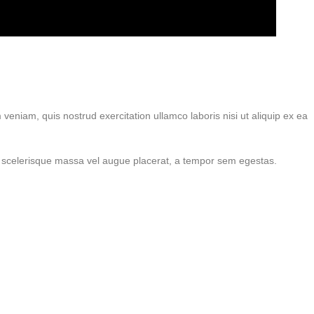
veniam, quis nostrud exercitation ullamco laboris nisi ut aliquip ex ea
am scelerisque massa vel augue placerat, a tempor sem egestas.