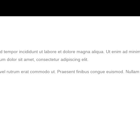
d tempor incididunt ut labore et dolore magna aliqua. Ut enim ad minim 
 dolor sit amet, consectetur adipiscing elit.
sus, vel rutrum erat commodo ut. Praesent finibus congue euismod. Null