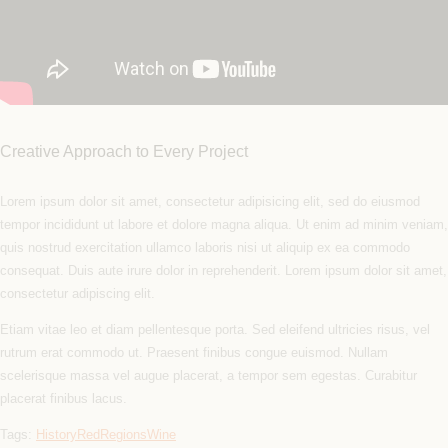
Creative Approach to Every Project
Lorem ipsum dolor sit amet, consectetur adipisicing elit, sed do eiusmod
tempor incididunt ut labore et dolore magna aliqua. Ut enim ad minim veniam,
quis nostrud exercitation ullamco laboris nisi ut aliquip ex ea commodo
consequat. Duis aute irure dolor in reprehenderit. Lorem ipsum dolor sit amet,
consectetur adipiscing elit.
Etiam vitae leo et diam pellentesque porta. Sed eleifend ultricies risus, vel
rutrum erat commodo ut. Praesent finibus congue euismod. Nullam
scelerisque massa vel augue placerat, a tempor sem egestas. Curabitur
placerat finibus lacus.
Tags:
History
Red
Regions
Wine