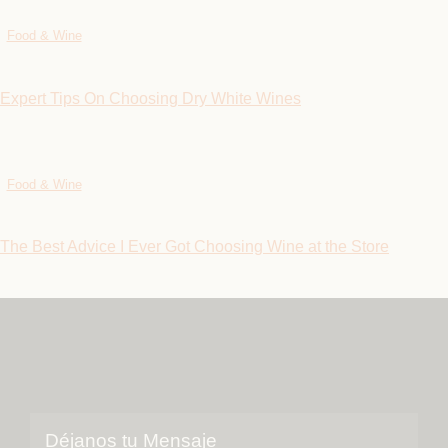
Food & Wine
Expert Tips On Choosing Dry White Wines
Food & Wine
The Best Advice I Ever Got Choosing Wine at the Store
Déjanos tu Mensaje