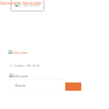
Skip to content
Skip to footer
Spanish
NOSOTROS
TIENDA
HOTEL
CONTACTO
RESEÑAS
0
0 items
-
$0.00