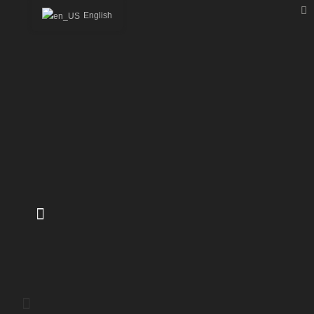
ABOUT US
English
STORE
HOTEL
CONTACT
Contact
RESEÑAS
0
0