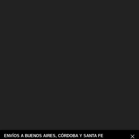
SUSCRÍBETE A NUESTRO NEWSLETTER
SUSCRIBIRSE
Te enviaremos novedades sobre Viña Lares
© Derechos reservados Viña Lares.
Desarrollado por Páginas Web Argentina
ENVÍOS A BUENOS AIRES, CÓRDOBA Y SANTA FE